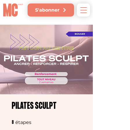
S'abonner
PILATES SCULPT
8 étapes
étapes
8