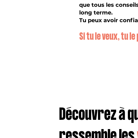
que tous les conseil
long terme.
Tu peux avoir confia
Si tu le veux, tu l
Découvrez à q
ressemble les