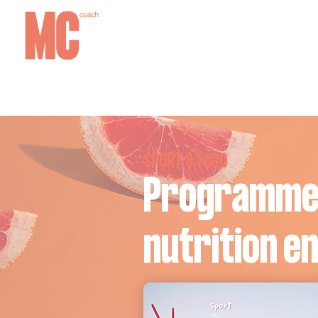
SPORT & FOOD
Programme 
nutrition en