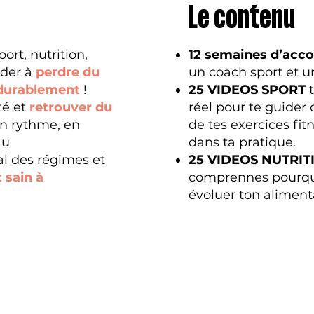
Le contenu
port, nutrition,
12 semaines d’ac
ider à
perdre du
un coach sport et u
 durablement
!
25 VIDEOS SPORT
t
té et
retrouver du
réel pour te guider
on rythme, en
de tes exercices fit
au
dans ta pratique.
nal des régimes et
25 VIDEOS NUTRIT
 sain à
comprennes pourqu
évoluer ton aliment