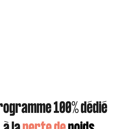
rogramme 100%
dédié
à la
perte de
poids
.