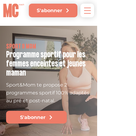
S'abonner
SPORT & MOM
Programme sportif pour les
femmes enceintes et jeunes
maman
Sport&Mom te propose 2
programmes sportif 100% adaptés
au pré et post-natal.
S'abonner