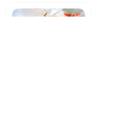
Wraps aux œufs brouillés,
avocat & légumes croquants
Un wrap moelleux et frais,
parfait en lunchbox pour un
repas équilibré et rapide à
préparer.