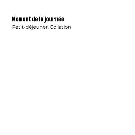
Moment de la journée
Petit-déjeuner, Collation
Difficulté
Très facile
Objectif
Boost d'énergie
Temps de préparation
10 minutes