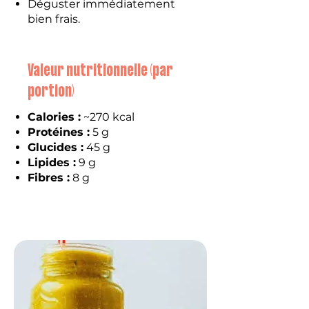
Déguster immédiatement
bien frais.
Valeur nutritionnelle (par
portion)
Calories :
~270 kcal
Protéines :
5 g
Glucides :
45 g
Lipides :
9 g
Fibres :
8 g