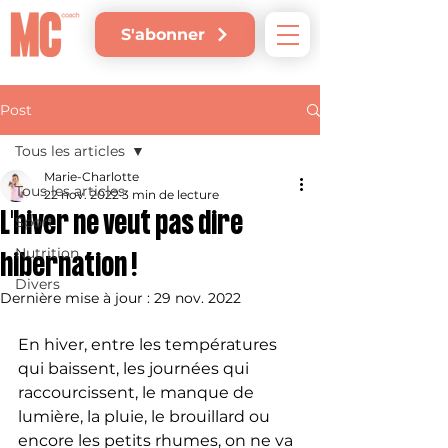
S'abonner
Post
Tous les articles
Marie-Charlotte
Tous les articles
22 nov. 2022
3 min de lecture
L'hiver ne veut pas dire
Sport
Nutrition
hibernation !
Divers
Dernière mise à jour :
29 nov. 2022
En hiver, entre les températures 
qui baissent, les journées qui 
raccourcissent, le manque de 
lumière, la pluie, le brouillard ou 
encore les petits rhumes, on ne va 