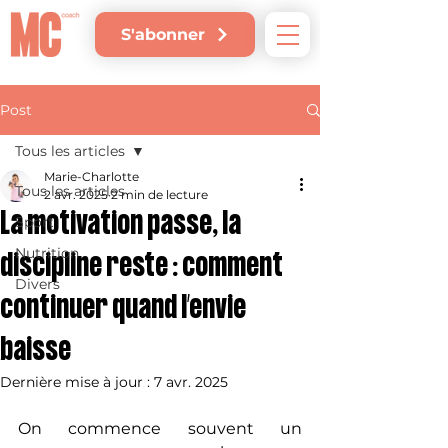
S'abonner
Post
Tous les articles
Marie-Charlotte
Tous les articles
2 avr. 2025
2 min de lecture
La motivation passe, la
Sport
Nutrition
discipline reste : comment
Divers
continuer quand l’envie
baisse
Dernière mise à jour :
7 avr. 2025
On commence souvent un 